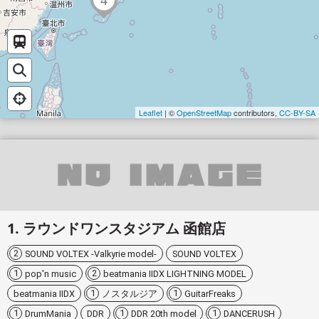
Leaflet
| ©
OpenStreetMap
contributors,
CC-BY-SA
ラウンドワンスタジアム 函館店
2
SOUND VOLTEX -Valkyrie model-
SOUND VOLTEX
1
2
pop'n music
beatmania IIDX LIGHTNING MODEL
1
1
beatmania IIDX
ノスタルジア
GuitarFreaks
1
1
1
DrumMania
DDR
DDR 20th model
DANCERUSH