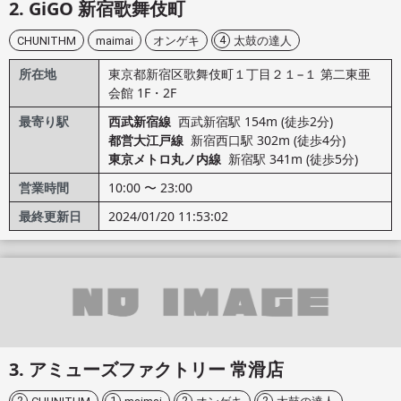
GiGO 新宿歌舞伎町
4
CHUNITHM
maimai
オンゲキ
太鼓の達人
所在地
東京都新宿区歌舞伎町１丁目２１−１ 第二東亜
会館 1F・2F
最寄り駅
西武新宿線
西武新宿駅 154m (徒歩2分)
都営大江戸線
新宿西口駅 302m (徒歩4分)
東京メトロ丸ノ内線
新宿駅 341m (徒歩5分)
営業時間
10:00 〜 23:00
最終更新日
2024/01/20 11:53:02
アミューズファクトリー 常滑店
2
1
2
2