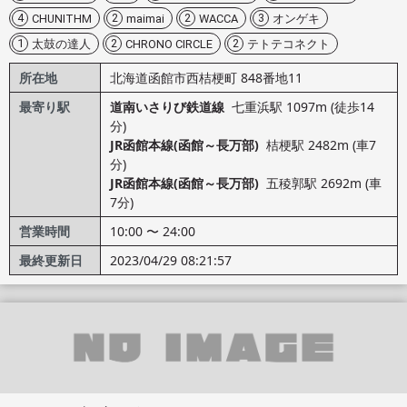
4
2
2
3
CHUNITHM
maimai
WACCA
オンゲキ
1
2
2
太鼓の達人
CHRONO CIRCLE
テトテコネクト
所在地
北海道函館市西桔梗町 848番地11
最寄り駅
道南いさりび鉄道線
七重浜駅 1097m (徒歩14
分)
JR函館本線(函館～長万部)
桔梗駅 2482m (車7
分)
JR函館本線(函館～長万部)
五稜郭駅 2692m (車
7分)
営業時間
10:00 〜 24:00
最終更新日
2023/04/29 08:21:57