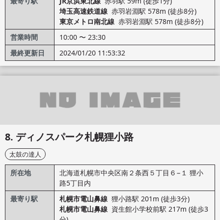
最寄り駅
JR京浜東北線
赤羽駅 59m (徒歩1分)
埼玉高速鉄道線
赤羽岩淵駅 578m (徒歩8分)
東京メトロ南北線
赤羽岩淵駅 578m (徒歩8分)
営業時間
10:00 〜 23:30
最終更新日
2024/01/20 11:53:32
ディノスパーク札幌狸小路
太鼓の達人
所在地
北海道札幌市中央区南２条西５丁目６−１ 狸小
路5丁目内
最寄り駅
札幌市電山鼻線
狸小路駅 201m (徒歩3分)
札幌市電山鼻線
資生館小学校前駅 217m (徒歩3
分)