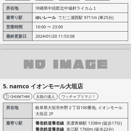
所在地
沖縄県中頭郡北中城村ライカム１
最寄り駅
ゆいレール
てだこ浦西駅 9711m (車25分)
営業時間
10:00 〜 23:00
最終更新日
2024/01/20 11:53:08
namco イオンモール大垣店
1
CHUNITHM
太鼓の達人
ワッチャプリマジ！
所在地
岐阜県大垣市外野２丁目100番地, イオンモール
大垣店 2F
最寄り駅
養老鉄道養老線
美濃青柳駅 1338m (徒歩17分)
養老鉄道養老線
友江駅 1760m (徒歩22分)