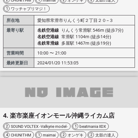
CHUNITHM
maimai
オンゲキ
太鼓の達人
1
ワッチャプリマジ！
所在地
愛知県常滑市りんくう町２丁目２０−３
最寄り駅
名鉄空港線
りんくう常滑駅 546m (徒歩7分)
名鉄空港線
常滑駅 1104m (徒歩14分)
名鉄常滑線
多屋駅 1467m (徒歩19分)
営業時間
10:00 〜 21:00
最終更新日
2024/01/20 11:53:05
楽市楽座イオンモール沖縄ライカム店
2
1
SOUND VOLTEX -Valkyrie model-
beatmania IIDX
4
1
2
2
CHUNITHM
maimai
オンゲキ
太鼓の達人