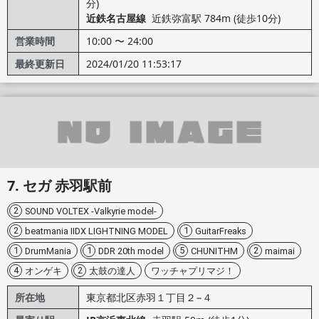
分)
近鉄名古屋線
近鉄弥富駅 784m (徒歩10分)
営業時間
10:00 〜 24:00
最終更新日
2024/01/20 11:53:17
セガ 赤羽駅前
2
SOUND VOLTEX -Valkyrie model-
2
1
beatmania IIDX LIGHTNING MODEL
GuitarFreaks
1
1
5
2
DrumMania
DDR 20th model
CHUNITHM
maimai
4
2
オンゲキ
太鼓の達人
ワッチャプリマジ！
所在地
東京都北区赤羽１丁目２−４