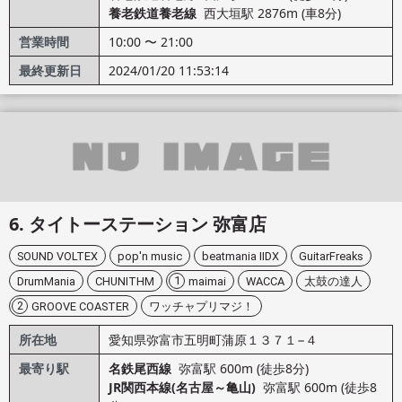
養老鉄道養老線
西大垣駅 2876m (車8分)
営業時間
10:00 〜 21:00
最終更新日
2024/01/20 11:53:14
タイトーステーション 弥富店
SOUND VOLTEX
pop'n music
beatmania IIDX
GuitarFreaks
1
DrumMania
CHUNITHM
maimai
WACCA
太鼓の達人
2
GROOVE COASTER
ワッチャプリマジ！
所在地
愛知県弥富市五明町蒲原１３７１−４
最寄り駅
名鉄尾西線
弥富駅 600m (徒歩8分)
JR関西本線(名古屋～亀山)
弥富駅 600m (徒歩8