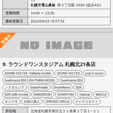
札幌市電山鼻線
西４丁目駅 243m (徒歩4分)
営業時間
10:00 〜 23:30
最終更新日
2022/04/23 18:57:54
営業中
ラウンドワンスタジアム 札幌北21条店
SOUND VOLTEX -Valkyrie model-
SOUND VOLTEX
pop'n music
beatmania IIDX LIGHTNING MODEL
beatmania IIDX
ノスタルジア
GuitarFreaks
DrumMania
DDR
DDR 20th model
DANCERUSH
CHUNITHM
maimai
WACCA
オンゲキ
太鼓の達人
CHRONO CIRCLE
テトテコネクト
所在地
北海道札幌市東区北２１条東１丁目１−２１