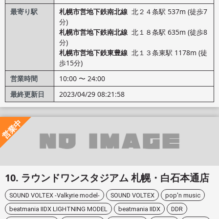
最寄り駅
札幌市営地下鉄南北線
北２４条駅 537m (徒歩7
分)
札幌市営地下鉄南北線
北１８条駅 635m (徒歩8
分)
札幌市営地下鉄東豊線
北１３条東駅 1178m (徒
歩15分)
営業時間
10:00 〜 24:00
最終更新日
2023/04/29 08:21:58
営業中
ラウンドワンスタジアム 札幌・白石本通店
SOUND VOLTEX -Valkyrie model-
SOUND VOLTEX
pop'n music
beatmania IIDX LIGHTNING MODEL
beatmania IIDX
DDR